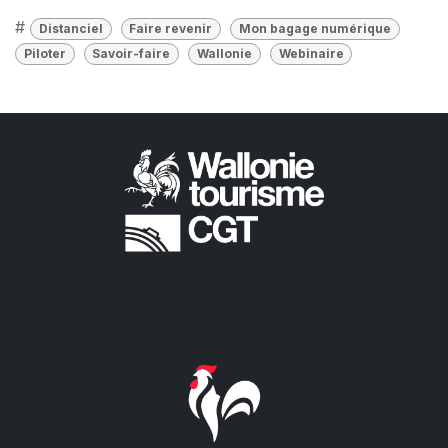
#
Distanciel
Faire revenir
Mon bagage numérique
Piloter
Savoir-faire
Wallonie
Webinaire