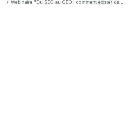
Webinaire "Du SEO au GEO : comment exister dans les réponses générées par l’IA ?"