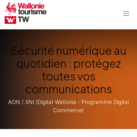
Se rendre au contenu
Sécurité numérique au
quotidien : protégez
toutes vos
communications
ADN / SNI (Digital Wallonia - Programme Digital
Commerce)