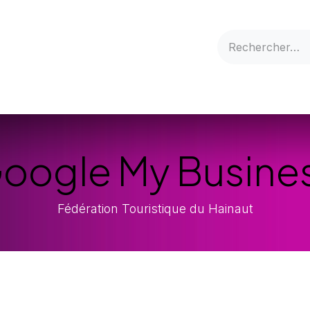
s
FAQ
Qui sommes-nous ?
Créer son compte
Ressou
oogle My Busine
Fédération Touristique du Hainaut