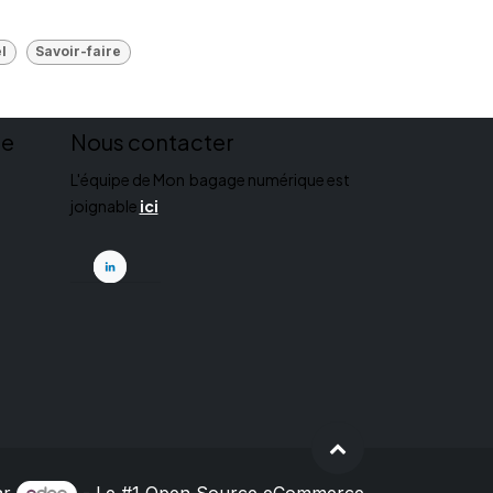
l
Savoir-faire
ue
Nous contacter
L'équipe de Mon bagage numérique est
joignable
ici
ar
- Le #1
Open Source eCommerce