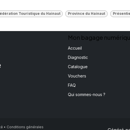
édération Touristique du Hainaut
Province du Hainaut
Présentie
Mon bagage numériq
Accueil
Diagnostic
Catalogue
Vouchers
FAQ
Qui sommes-nous ?
ité • Conditions générales
Généré p