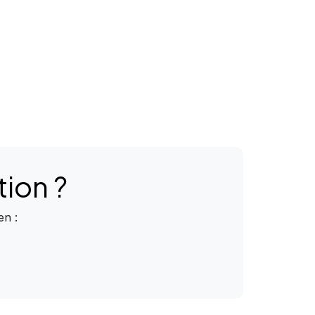
tion
?
en :